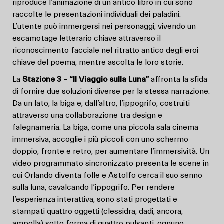
riproduce l’animazione di un antico libro in cui sono
raccolte le presentazioni individuali dei paladini.
L’utente può immergersi nei personaggi, vivendo un
escamotage letterario chiave attraverso il
riconoscimento facciale nel ritratto antico degli eroi
chiave del poema, mentre ascolta le loro storie.
La
Stazione 3 – “Il Viaggio sulla Luna”
affronta la sfida
di fornire due soluzioni diverse per la stessa narrazione.
Da un lato, la biga e, dall’altro, l’ippogrifo, costruiti
attraverso una collaborazione tra design e
falegnameria. La biga, come una piccola sala cinema
immersiva, accoglie i più piccoli con uno schermo
doppio, fronte e retro, per aumentare l’immersività. Un
video programmato sincronizzato presenta le scene in
cui Orlando diventa folle e Astolfo cerca il suo senno
sulla luna, cavalcando l’ippogrifo. Per rendere
l’esperienza interattiva, sono stati progettati e
stampati quattro oggetti (clessidra, dadi, ancora,
ampolla) sotto forma di quattro pulsanti, ognuno