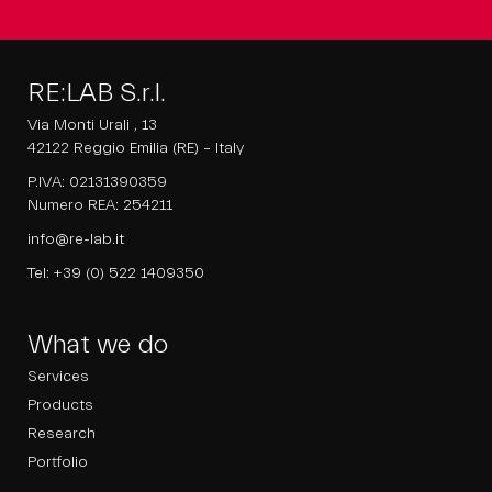
RE:LAB S.r.l.
Via Monti Urali , 13
42122 Reggio Emilia (RE) – Italy
P.IVA: 02131390359
Numero REA: 254211
info@re-lab.it
Tel:
+39 (0) 522 1409350
What we do
Services
Products
Research
Portfolio