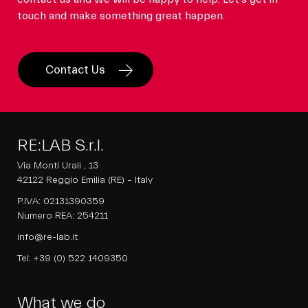
touch and make something great happen.
Contact Us
RE:LAB S.r.l.
Via Monti Urali , 13
42122 Reggio Emilia (RE) – Italy
P.IVA: 02131390359
Numero REA: 254211
info@re-lab.it
Tel:
+39 (0) 522 1409350
What we do