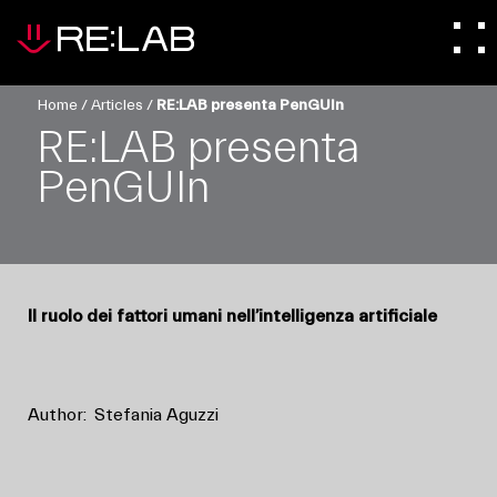
Home
/
Articles
/
RE:LAB presenta PenGUIn
RE:LAB presenta
PenGUIn
Il ruolo dei fattori umani nell’intelligenza artificiale
Author:
Stefania Aguzzi