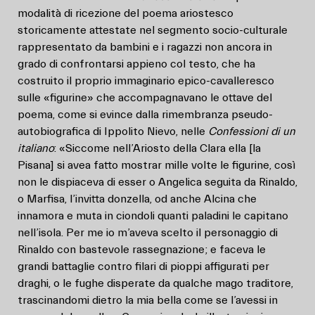
modalità di ricezione del poema ariostesco
storicamente attestate nel segmento socio-culturale
rappresentato da bambini e i ragazzi non ancora in
grado di confrontarsi appieno col testo, che ha
costruito il proprio immaginario epico-cavalleresco
sulle «figurine» che accompagnavano le ottave del
poema, come si evince dalla rimembranza pseudo-
autobiografica di Ippolito Nievo, nelle
Confessioni di un
italiano
: «Siccome nell’Ariosto della Clara ella [la
Pisana] si avea fatto mostrar mille volte le figurine, così
non le dispiaceva di esser o Angelica seguita da Rinaldo,
o Marfisa, l’invitta donzella, od anche Alcina che
innamora e muta in ciondoli quanti paladini le capitano
nell’isola. Per me io m’aveva scelto il personaggio di
Rinaldo con bastevole rassegnazione; e faceva le
grandi battaglie contro filari di pioppi affigurati per
draghi, o le fughe disperate da qualche mago traditore,
trascinandomi dietro la mia bella come se l’avessi in