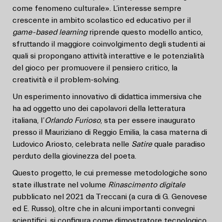
come fenomeno culturale». L’interesse sempre
crescente in ambito scolastico ed educativo per il
game-based learning
riprende questo modello antico,
sfruttando il maggiore coinvolgimento degli studenti ai
quali si propongano attività interattive e le potenzialità
del gioco per promuovere il pensiero critico, la
creatività e il problem-solving.
Un esperimento innovativo di didattica immersiva che
ha ad oggetto uno dei capolavori della letteratura
italiana, l’
Orlando
Furioso
, sta per essere inaugurato
presso il Mauriziano di Reggio Emilia, la casa materna di
Ludovico Ariosto, celebrata nelle
Satire
quale paradiso
perduto della giovinezza del poeta.
Questo progetto, le cui premesse metodologiche sono
state illustrate nel volume
Rinascimento digitale
pubblicato nel 2021 da Treccani (a cura di G. Genovese
ed E. Russo), oltre che in alcuni importanti convegni
scientifici, si configura come dimostratore tecnologico