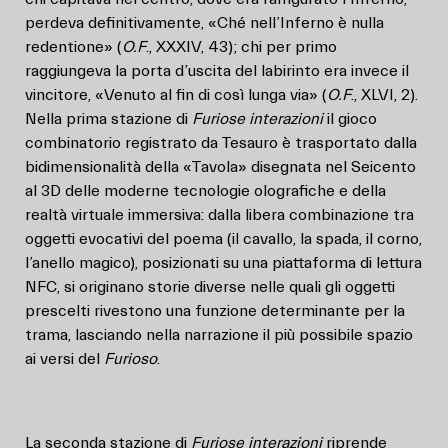
perdeva definitivamente, «Ché nell’Inferno è nulla
redentione» (
O.F
., XXXIV, 43); chi per primo
raggiungeva la porta d’uscita del labirinto era invece il
vincitore, «Venuto al fin di così lunga via» (
O.F
., XLVI, 2).
Nella prima stazione di
Furiose interazioni
il gioco
combinatorio registrato da Tesauro è trasportato dalla
bidimensionalità della «Tavola» disegnata nel Seicento
al 3D delle moderne tecnologie olografiche e della
realtà virtuale immersiva: dalla libera combinazione tra
oggetti evocativi del poema (il cavallo, la spada, il corno,
l’anello magico), posizionati su una piattaforma di lettura
NFC, si originano storie diverse nelle quali gli oggetti
prescelti rivestono una funzione determinante per la
trama, lasciando nella narrazione il più possibile spazio
ai versi del
Furioso
.
La seconda stazione di
Furiose interazioni
riprende