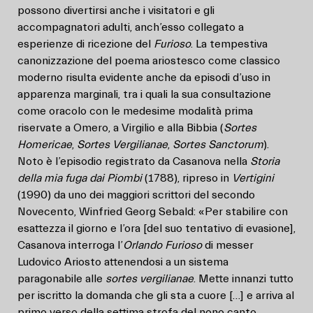
possono divertirsi anche i visitatori e gli
accompagnatori adulti, anch’esso collegato a
esperienze di ricezione del
Furioso
. La tempestiva
canonizzazione del poema ariostesco come classico
moderno risulta evidente anche da episodi d’uso in
apparenza marginali, tra i quali la sua consultazione
come oracolo con le medesime modalità prima
riservate a Omero, a Virgilio e alla Bibbia (
Sortes
Homericae
,
Sortes Vergilianae
,
Sortes Sanctorum
).
Noto è l’episodio registrato da Casanova nella
Storia
della mia fuga dai Piombi
(1788), ripreso in
Vertigini
(1990) da uno dei maggiori scrittori del secondo
Novecento, Winfried Georg Sebald: «Per stabilire con
esattezza il giorno e l’ora [del suo tentativo di evasione],
Casanova interroga l’
Orlando Furioso
di messer
Ludovico Ariosto attenendosi a un sistema
paragonabile alle
sortes vergilianae
. Mette innanzi tutto
per iscritto la domanda che gli sta a cuore […] e arriva al
primo verso della settima strofa del nono canto