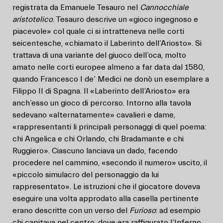
registrata da Emanuele Tesauro nel
Cannocchiale
aristotelico
. Tesauro descrive un «gioco ingegnoso e
piacevole» col quale ci si intratteneva nelle corti
seicentesche, «chiamato il Laberinto dell’Ariosto». Si
trattava di una variante del giuoco dell’oca, molto
amato nelle corti europee almeno a far data dal 1580,
quando Francesco I de’ Medici ne donò un esemplare a
Filippo II di Spagna. Il «Laberinto dell’Ariosto» era
anch’esso un gioco di percorso. Intorno alla tavola
sedevano «alternatamente» cavalieri e dame,
«rappresentanti li principali personaggi di quel poema:
chi Angelica e chi Orlando, chi Bradamante e chi
Ruggiero». Ciascuno lanciava un dado, facendo
procedere nel cammino, «secondo il numero» uscito, il
«piccolo simulacro del personaggio da lui
rappresentato». Le istruzioni che il giocatore doveva
eseguire una volta approdato alla casella pertinente
erano descritte con un verso del
Furioso
: ad esempio
chi capitava nel centro, dove era raffigurato l’Inferno,