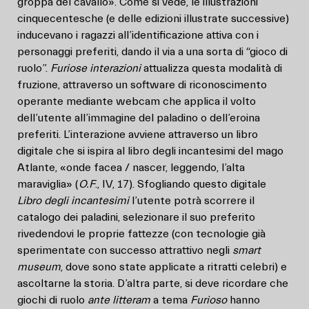
groppa del cavallo». Come si vede, le illustrazioni
cinquecentesche (e delle edizioni illustrate successive)
inducevano i ragazzi all’identificazione attiva con i
personaggi preferiti, dando il via a una sorta di “gioco di
ruolo”.
Furiose interazioni
attualizza questa modalità di
fruzione, attraverso un software di riconoscimento
operante mediante webcam che applica il volto
dell’utente all’immagine del paladino o dell’eroina
preferiti. L’interazione avviene attraverso un libro
digitale che si ispira al libro degli incantesimi del mago
Atlante, «onde facea / nascer, leggendo, l’alta
maraviglia» (
O.F
., IV, 17). Sfogliando questo digitale
Libro degli incantesimi
l’utente potrà scorrere il
catalogo dei paladini, selezionare il suo preferito
rivedendovi le proprie fattezze (con tecnologie già
sperimentate con successo attrattivo negli
smart
museum
, dove sono state applicate a ritratti celebri) e
ascoltarne la storia. D’altra parte, si deve ricordare che
giochi di ruolo
ante litteram
a tema
Furioso
hanno