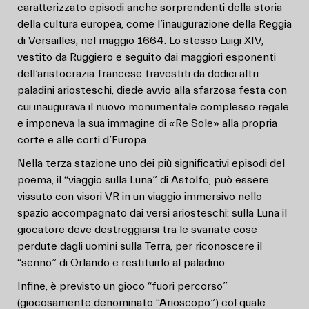
caratterizzato episodi anche sorprendenti della storia
della cultura europea, come l’inaugurazione della Reggia
di Versailles, nel maggio 1664. Lo stesso Luigi XIV,
vestito da Ruggiero e seguito dai maggiori esponenti
dell’aristocrazia francese travestiti da dodici altri
paladini ariosteschi, diede avvio alla sfarzosa festa con
cui inaugurava il nuovo monumentale complesso regale
e imponeva la sua immagine di «Re Sole» alla propria
corte e alle corti d’Europa.
Nella terza stazione uno dei più significativi episodi del
poema, il “viaggio sulla Luna” di Astolfo, può essere
vissuto con visori VR in un viaggio immersivo nello
spazio accompagnato dai versi ariosteschi: sulla Luna il
giocatore deve destreggiarsi tra le svariate cose
perdute dagli uomini sulla Terra, per riconoscere il
“senno” di Orlando e restituirlo al paladino.
Infine, è previsto un gioco “fuori percorso”
(giocosamente denominato “Arioscopo”) col quale