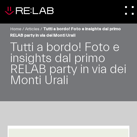
Home
/
Articles
/
Tutti a bordo! Foto e insights dal primo
RELAB party in via dei Monti Urali
Tutti a bordo! Foto e
insights dal primo
RELAB party in via dei
Monti Urali