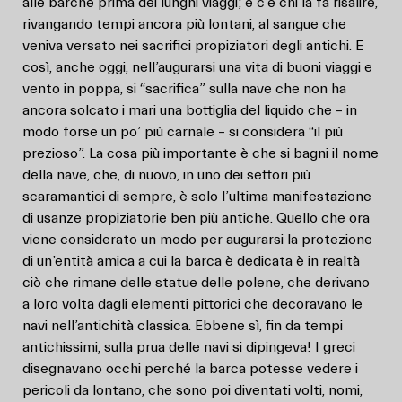
alle barche prima dei lunghi viaggi; e c’è chi la fa risalire,
rivangando tempi ancora più lontani, al sangue che
veniva versato nei sacrifici propiziatori degli antichi. E
così, anche oggi, nell’augurarsi una vita di buoni viaggi e
vento in poppa, si “sacrifica” sulla nave che non ha
ancora solcato i mari una bottiglia del liquido che – in
modo forse un po’ più carnale – si considera “il più
prezioso”. La cosa più importante è che si bagni il nome
della nave, che, di nuovo, in uno dei settori più
scaramantici di sempre, è solo l’ultima manifestazione
di usanze propiziatorie ben più antiche. Quello che ora
viene considerato un modo per augurarsi la protezione
di un’entità amica a cui la barca è dedicata è in realtà
ciò che rimane delle statue delle polene, che derivano
a loro volta dagli elementi pittorici che decoravano le
navi nell’antichità classica. Ebbene sì, fin da tempi
antichissimi, sulla prua delle navi si dipingeva! I greci
disegnavano occhi perché la barca potesse vedere i
pericoli da lontano, che sono poi diventati volti, nomi,