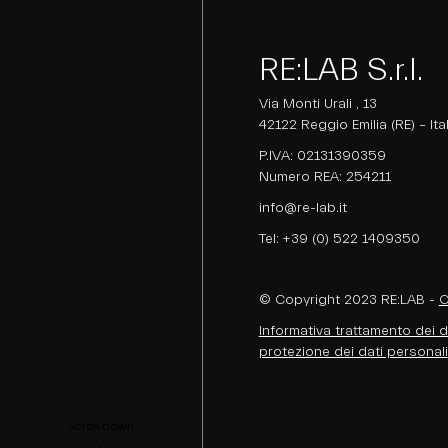
RE:LAB S.r.l.
Via Monti Urali , 13
42122 Reggio Emilia (RE) – Ita
P.IVA: 02131390359
Numero REA: 254211
info@re-lab.it
Tel:
+39 (0) 522 1409350
© Copyright 2023 RE:LAB -
C
Informativa trattamento dei da
protezione dei dati personali
Scroll down