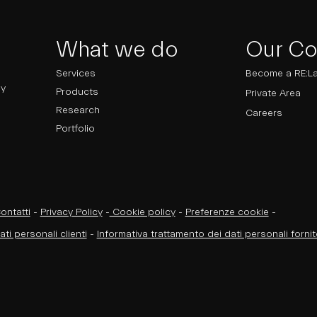
What we do
Our C
Services
Become a RE:L
ly
Products
Private Area
Research
Careers
Portfolio
ontatti
-
Privacy Policy
-
Cookie policy
-
Preferenze cookie
-
ti personali clienti
-
Informativa trattamento dei dati personali fornit